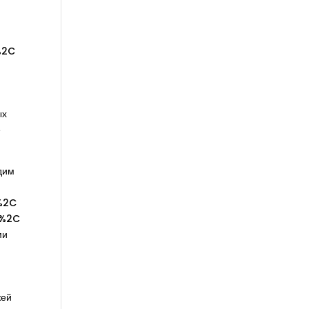
%2C
ых
е
дим
а%2C
ы%2C
ми
жей